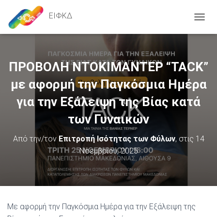
ΕΙΦΚΔ
ΕΝΑΛ
ΠΡΟΒΟΛΗ ΝΤΟΚΙΜΑΝΤΕΡ “TACK”
με αφορμή την Παγκόσμια Ημέρα
για την Εξάλειψη της Βίας κατά
των Γυναικών
Από την/τον
Επιτροπή Ισότητας των Φύλων
, στις
14
Νοεμβρίου, 2025
Με αφορμή την Παγκόσμια Ημέρα για την Εξάλειψη της